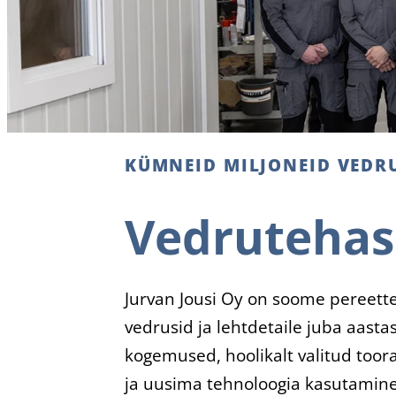
KÜMNEID MILJONEID VEDR
Vedrutehas
Jurvan Jousi Oy on soome pereett
vedrusid ja lehtdetaile juba aastas
kogemused, hoolikalt valitud toor
ja uusima tehnoloogia kasutamine