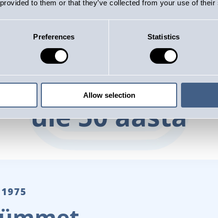
 provided to them or that they’ve collected from your use of their
Preferences
Statistics
Jousi
on tegutsen
Allow selection
üle 50 aasta
 1975
akümmet