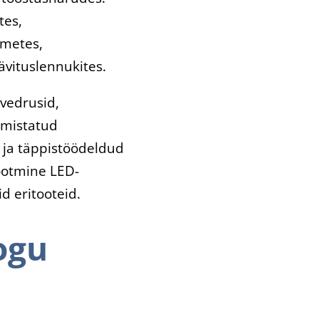
tes,
metes,
vituslennukites.
vedrusid,
lmistatud
 ja täppistöödeldud
ootmine LED-
d eritooteid.
ogu