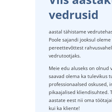
vedrusid
aastal tähistame vedrutehas
Poole sajandi jooksul oleme
pereettevõttest rahvusvahel
vedrutootjaks.
Meie edu aluseks on olnud 
saavad olema ka tulevikus 
professionaalsed oskused, i
pikaajalised kliendisuhte
aastate eest nii oma töötaj
kui ka kliente!