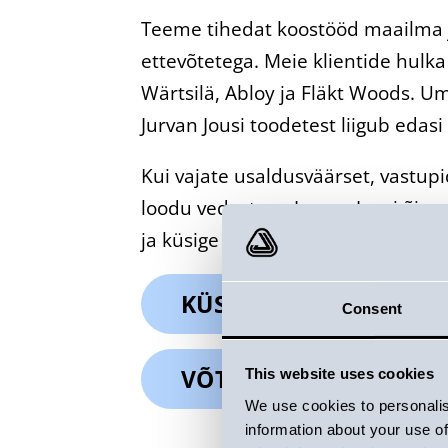
Teeme tihedat koostööd maailma 
ettevõtetega. Meie klientide hulk
Wärtsilä, Abloy ja Fläkt Woods. U
Jurvan Jousi toodetest liigub edasi
Kui vajate usaldusväärset, vastupi
loodu vedrut, on Jurvan Jousi õige
ja küsige pakkumist juba täna!
KÜSIGE PAKKUMIST
Consent
VÕTKE ÜHENDUST
This website uses cookies
We use cookies to personalis
information about your use of