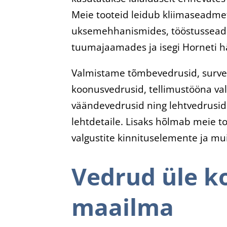
Meie tooteid leidub kliimaseadme
uksemehhanismides, tööstussead
tuumajaamades ja isegi Horneti hä
Valmistame tõmbevedrusid, surve
koonusvedrusid, tellimustööna va
väändevedrusid ning lehtvedrusid
lehtdetaile. Lisaks hõlmab meie t
valgustite kinnituselemente ja mui
Vedrud üle k
maailma