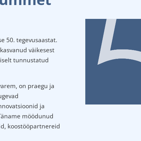
e 50. tegevusaastat.
 kasvanud väikesest
iselt tunnustatud
varem, on praegu ja
tugevad
nnovatsioonid ja
d. Täname möödunud
aid, koostööpartnereid