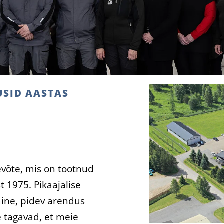
USID AASTAS
evõte, mis on tootnud
t 1975. Pikaajalise
aine, pidev arendus
 tagavad, et meie