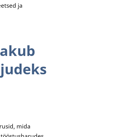
eetsed ja
pakub
ljudeks
rusid, mida
s tööstusharudes.