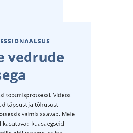
FESSIONAALSUS
e vedrude
sega
si tootmisprotsessi. Videos
ud täpsust ja tõhusust
tsessis valmis saavad. Meie
d kasutavad kaasaegseid
ille abil tagame, et iga