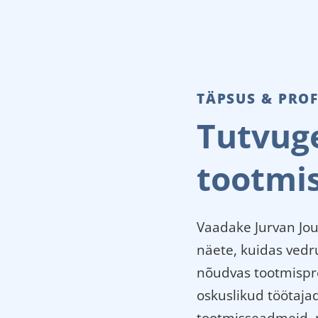
TÄPSUS & PRO
Tutvug
tootmi
Vaadake Jurvan Jou
näete, kuidas vedr
nõudvas tootmispro
oskuslikud töötaja
tootmisseadmeid, m