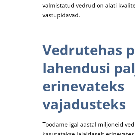
valmistatud vedrud on alati kvalit
vastupidavad.
Vedrutehas 
lahendusi pa
erinevateks
vajadusteks
Toodame igal aastal miljoneid ved
kasutatakse laialdaselt erinevate