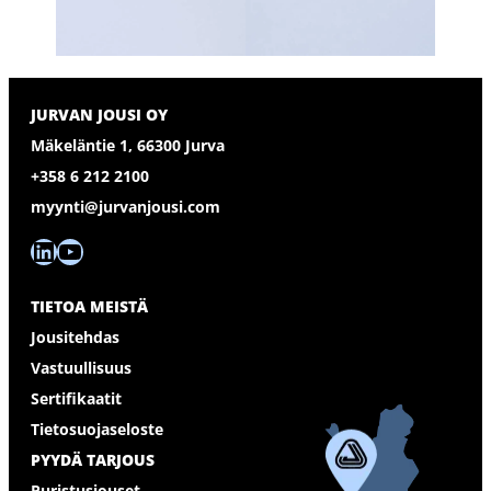
JURVAN JOUSI OY
Mäkeläntie 1, 66300 Jurva
+358 6 212 2100
myynti@jurvanjousi.com
LinkedIn
YouTube
TIETOA MEISTÄ
Jousitehdas
Vastuullisuus
Sertifikaatit
Tietosuojaseloste
PYYDÄ TARJOUS
Puristusjouset