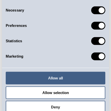
JOUSTAVUUTTA JA KESTÄVYYTTÄ
Consent
Necessary
Selection
Levyjousien ja
Preferences
levyosien
ominaisuuksia
Statistics
voidaan saada pieneen tilaan paljon
Marketing
voimaa sekä joustavuutta
määrämittaiset jousinauhat sekä
esimerkiksi pyöreäreunaiset
jousinauhat hankitaan nopeasti ja
Allow all
luotettavasti Euroopan alueelta
yleisimmät materiaalit ovat
Allow selection
ruostumaton jousiteräs, musta
jousiteräs (C75) sekä tavallinen teräs
valmistamme levyosia myös
Deny
tinapronssista