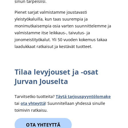
sinun tarpeisiisi.
Pienet sarjat valmistamme joustavasti
yleistyökaluilla, kun taas suurempia ja
monimutkaisempia osia varten suunnittelemme ja
valmistamme itse leikkaus-, taivutus- ja
jonomeistityökalut. Yli 50 vuoden kokemus takaa
laadukkaat ratkaisut ja kestävät tuotteet.
Tilaa levyjouset ja -osat
Jurvan Jouselta
Tarvitsetko tuotteita?
Täytä tarjouspyyntölomake
tai
ota yhteyttä
! Suunnitellaan yhdessä sinulle
toimivin ratkaisu.
OTA YHTEYTTÄ