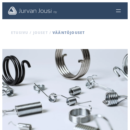
ETUSIVU
/
JOUSET
/
VÄÄNTÖJOUSET